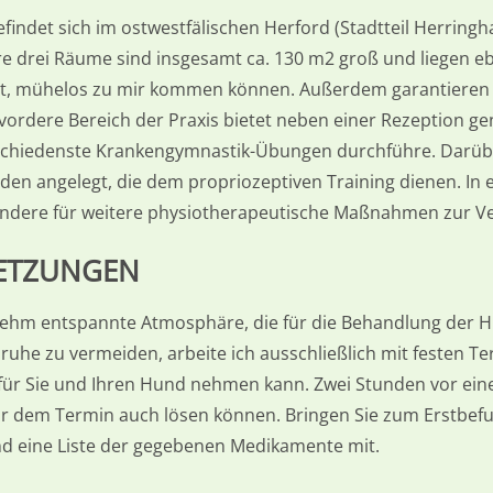
findet sich im ostwestfälischen Herford (Stadtteil Herringh
hre drei Räume sind insgesamt ca. 130 m
2
groß und liegen e
et, mühelos zu mir kommen können. Außerdem garantieren 
rdere Bereich der Praxis bietet neben einer Rezeption ge
erschiedenste Krankengymnastik-Übungen durchführe. Darüb
en angelegt, die dem propriozeptiven Training dienen. In 
ndere für weitere physiotherapeutische Maßnahmen zur Ve
ETZUNGEN
ehm entspannte Atmosphäre, die für die Behandlung der Hu
uhe zu vermeiden, arbeite ich ausschließlich mit festen T
 für Sie und Ihren Hund nehmen kann. Zwei Stunden vor eine
 dem Termin auch lösen können. Bringen Sie zum Erstbefund 
d eine Liste der gegebenen Medikamente mit.